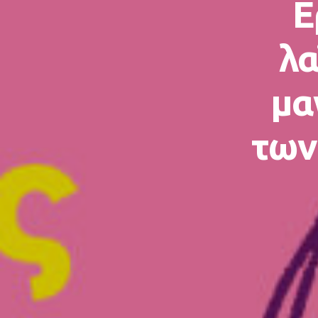
Ε
λα
μα
των 