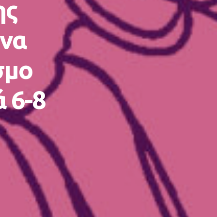
ης
Ένα
σμο
ά 6-8