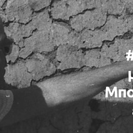
#
Μπο