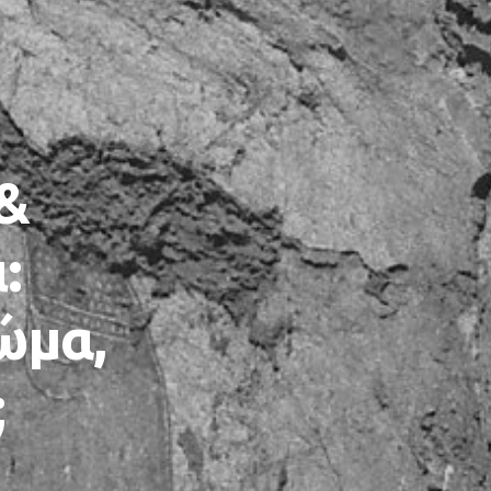
 &
:
ώμα,
;