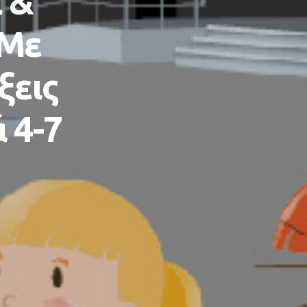
 &
 Με
ξεις
 4-7