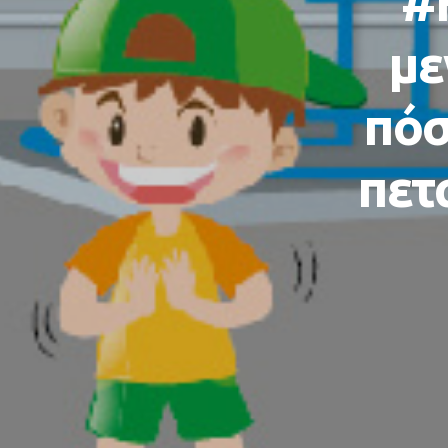
#
με
πόσ
πετ