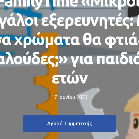
FamilyTime «Μικροί
γάλοι εξερευνητές:
α χρώματα θα φτιά
αλούδες;» για παιδιά
ετών
17 Ιουνίου 2023
Αγορά Συμμετοχής