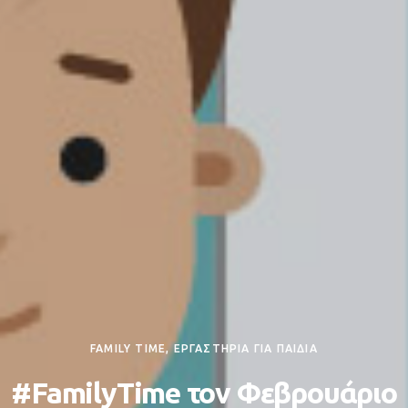
FAMILY TIME, ΕΡΓΑΣΤΗΡΙΑ ΓΙΑ ΠΑΙΔΙΑ
#FamilyTime τον Φεβρουάριο