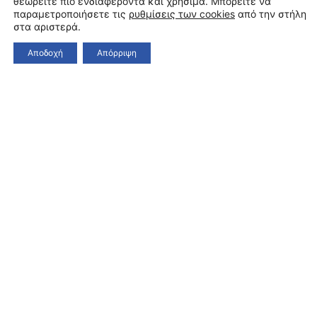
θεωρείτε πιο ενδιαφέροντα και χρήσιμα. Μπορείτε να
παραμετροποιήσετε τις
ρυθμίσεις των cookies
από την στήλη
στα αριστερά.
Αποδοχή
Απόρριψη
Περιγραφή
Την ευρωπαϊκή τέχνη και τις κυριότερες
καλλιτεχνικές τάσεις από την Αναγέννηση
ου
μέχρι το δεύτερο μισό του 19
αιώνα, με την
εμφάνιση του Ιμπρεσιονισμού,
θα έχουν την
ευκαιρία να εξερευνήσουν οι συμμετέχοντες και οι
συμμετέχουσες στο νέο κύκλο συναντήσεων για
την
Ιστορία Τέχνης
που διοργανώνει το
Τελλόγλειο Ίδρυμα.
Οι συναντήσεις θα πραγματοποιούνται από το
Τμήμα Εκπαιδευτικών Προγραμμάτων του
Τελλογλείου
στην
Οικία Τέλλογλου
ος
(Αριστοτέλους 2, 4
όροφος
), στη
Θεσσαλονίκη, με διδάσκουσα την
Ιστορικό