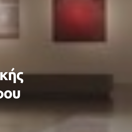
κής
φου