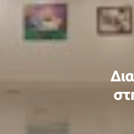
Δι
στ