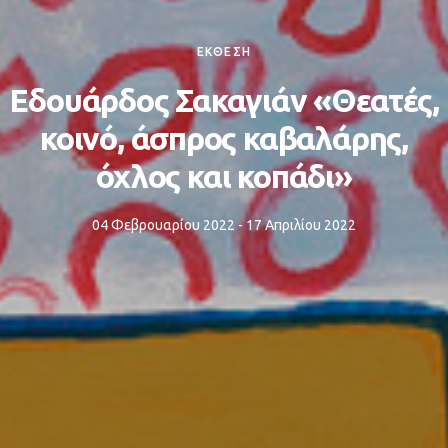
ΕΚΘΕΣΗ
Εδουάρδος Σακαγιάν «Θεατές,
κοινό, άσπρος καβαλάρης,
όχλος και κοπάδι»
04 Φεβρουαρίου 2022 - 17 Απριλίου 2022