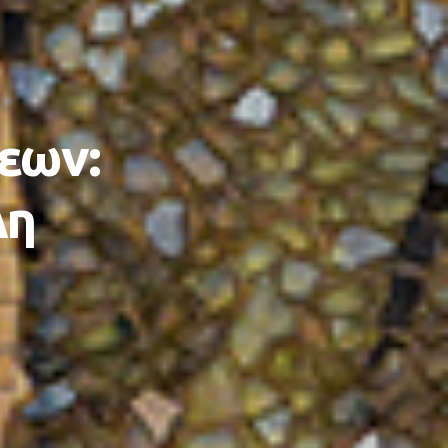
εων:
λη