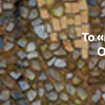
Το 
Ο