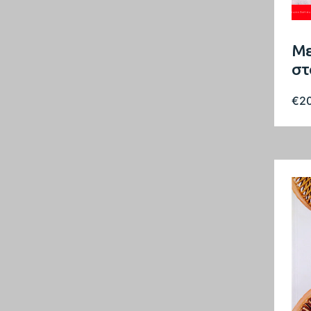
Με
στ
€
2