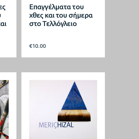
ες
Επαγγέλματα του
υ
χθες και του σήμερα
αι
στο Τελλόγλειο
€
10.00