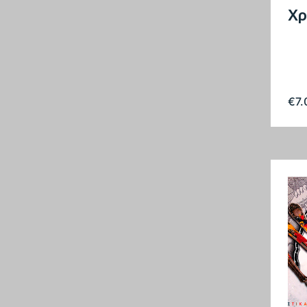
Χρ
€
7.