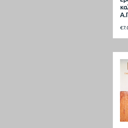
κα
Α.
€
7.