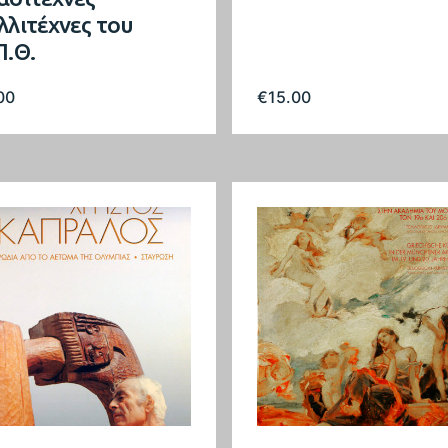
λλιτέχνες του
Π.Θ.
00
€
15.00