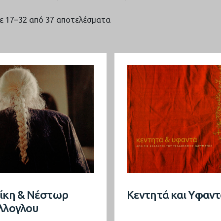
Sorted
ε 17–32 από 37 αποτελέσματα
by
latest
ίκη & Νέστωρ
Κεντητά και Υφαν
λλογλου