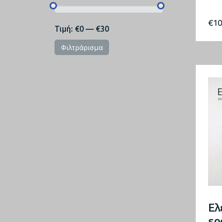
€
1
Τιμή:
€0
—
€30
Φιλτράρισμα
Ελ
ερ