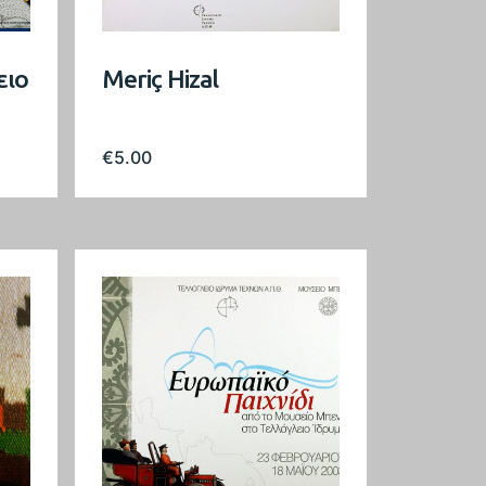
ειο
Meriç Hizal
€
5.00