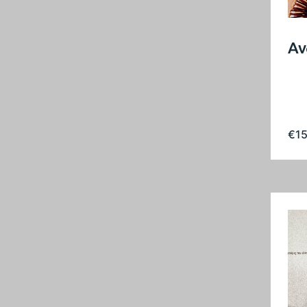
Αν
€
1