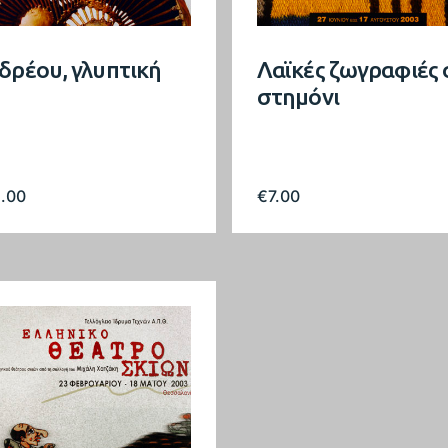
δρέου, γλυπτική
Λαϊκές ζωγραφιές 
στημόνι
5.00
€
7.00