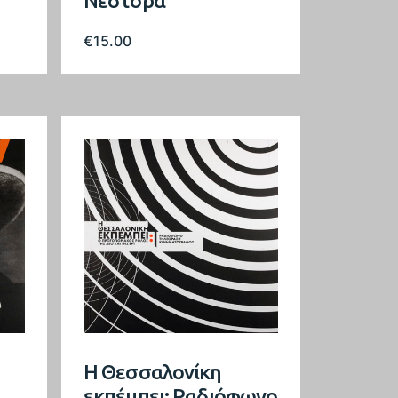
Νέστορα
€
15.00
Η Θεσσαλονίκη
εκπέμπει: Ραδιόφωνο