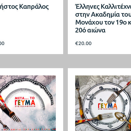
ήστος Καπράλος
Έλληνες Καλλιτέχν
στην Ακαδημία το
Μονάχου τον 19ο κ
20ό αιώνα
00
€
20.00