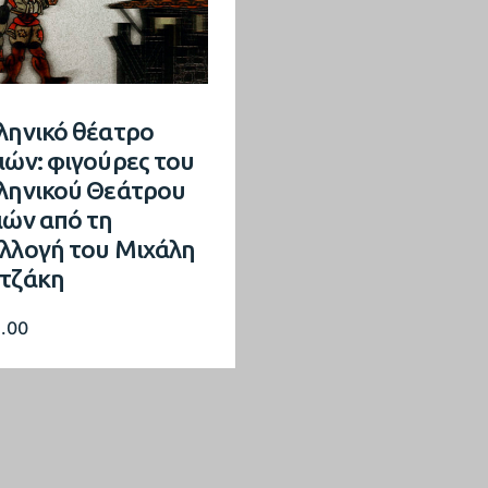
ληνικό θέατρο
ιών: φιγούρες του
ληνικού Θεάτρου
ιών από τη
λλογή του Μιχάλη
τζάκη
2.00