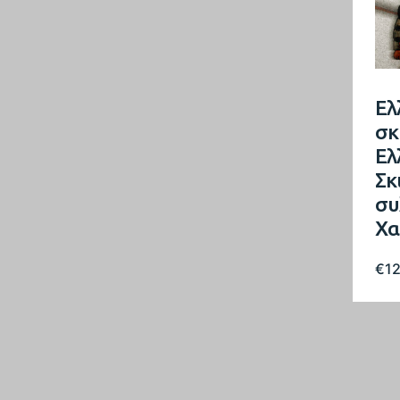
Ελ
σκ
Ελ
Σκ
συ
Χα
€
1