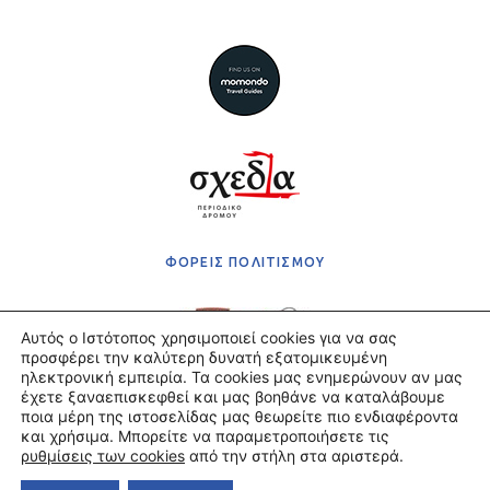
ΦΟΡΕΙΣ ΠΟΛΙΤΙΣΜΟΥ
Αυτός ο Ιστότοπος χρησιμοποιεί cookies για να σας
προσφέρει την καλύτερη δυνατή εξατομικευμένη
ηλεκτρονική εμπειρία. Τα cookies μας ενημερώνουν αν μας
έχετε ξαναεπισκεφθεί και μας βοηθάνε να καταλάβουμε
Πολιτική Απορρήτου
ποια μέρη της ιστοσελίδας μας θεωρείτε πιο ενδιαφέροντα
Όροι χρήσης
και χρήσιμα. Μπορείτε να παραμετροποιήσετε τις
Πληρωμές & Αποστολές
ρυθμίσεις των cookies
από την στήλη στα αριστερά.
©2021 ΤΕΛΛΟΓΛΕΙΟ ΙΔΡΥΜΑ ΤΕΧΝΩΝ Α.Π.Θ.