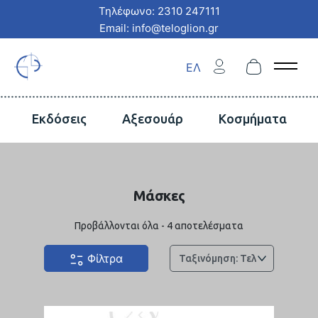
Τηλέφωνο: 2310 247111
Email: info@teloglion.gr
ΕΛ
Open 
Εκδόσεις
Αξεσουάρ
Κοσμήματα
Μάσκες
Sorted
Προβάλλονται όλα - 4 αποτελέσματα
by
latest
Φίλτρα