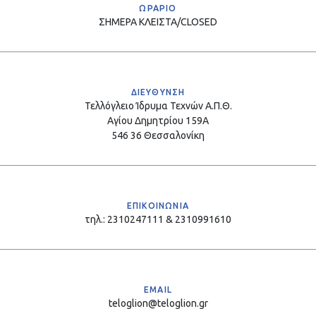
ΩΡΑΡΙΟ
ΣΗΜΕΡΑ
ΚΛΕΙΣΤΑ/CLOSED
ΔΙΕΥΘΥΝΣΗ
Τελλόγλειο Ίδρυμα Τεχνών Α.Π.Θ.
Αγίου Δημητρίου 159Α
546 36 Θεσσαλονίκη
ΕΠΙΚΟΙΝΩΝΙΑ
τηλ.: 2310247111 & 2310991610
EMAIL
teloglion@teloglion.gr