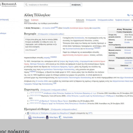
νος πρόκειται;