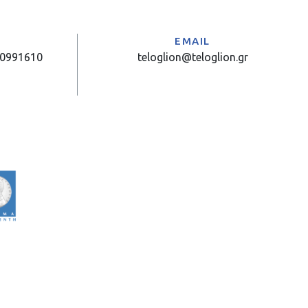
Α
EMAIL
10991610
teloglion@teloglion.gr