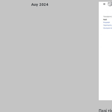
Αυγ
2024
Περί τί