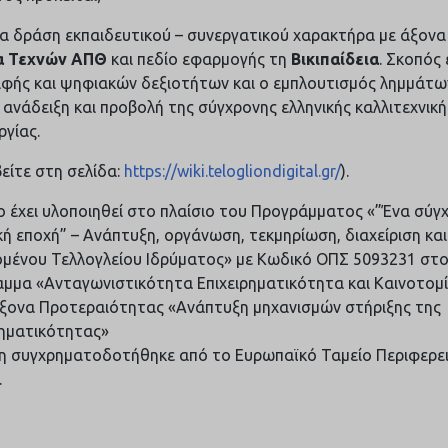
μια δράση εκπαιδευτικού – συνεργατικού χαρακτήρα με άξον
α Τεχνών ΑΠΘ
και πεδίο εφαρμογής τη
Βικιπαίδεια
. Σκοπός 
φής και ψηφιακών δεξιοτήτων και ο εμπλουτισμός λημμάτων
ν ανάδειξη και προβολή της σύγχρονης ελληνικής καλλιτεχνικής
ργίας.
είτε στη σελίδα:
https://wiki.telogliondigital.gr/
).
ο έχει υλοποιηθεί στο πλαίσιο του Προγράμματος «”Ένα σύγ
ή εποχή” – Ανάπτυξη, οργάνωση, τεκμηρίωση, διαχείριση κ
ομένου Τελλογλείου Ιδρύματος» με Κωδικό ΟΠΣ 5093231 στο
μμα «Ανταγωνιστικότητα Επιχειρηματικότητα και Καινοτομί
ξονα Προτεραιότητας «Ανάπτυξη μηχανισμών στήριξης της
ρηματικότητας»
η συγχρηματοδοτήθηκε από το Ευρωπαϊκό Ταμείο Περιφερε
.