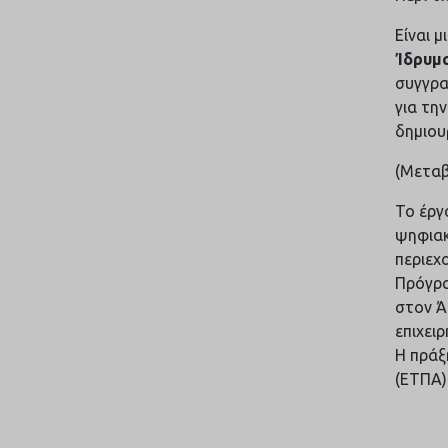
Είναι 
Ίδρυμ
συγγρα
για τη
δημιου
(Μεταβ
Το έργ
ψηφιακ
περιεχ
Πρόγρα
στον Ά
επιχει
Η πράξ
(ΕΤΠΑ)