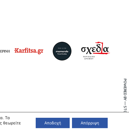
POWERED BY — STONEWAVE
α. Τα
ς θεωρείτε
Αποδοχή
Απόρριψη