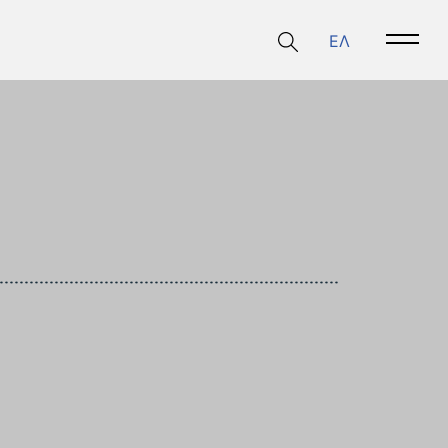
ΕΛ
Open 