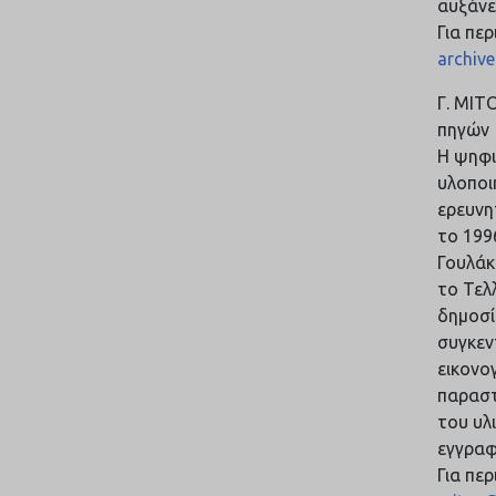
αυξάνε
Για πε
archive
Γ. ΜΙΤ
πηγών
Η ψηφι
υλοποι
ερευνη
το 199
Γουλάκ
το Τελ
δημοσί
συγκεν
εικονογ
παραστ
του υλ
εγγραφ
Για πε