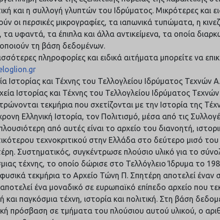
ική και η συλλογή γλυπτών του Ιδρύματος. Μικρότερες και ε
ύν οι περσικές μικρογραφίες, τα ιαπωνικά τυπώματα, η κινεζι
, τα υφαντά, τα έπιπλα και άλλα αντικείμενα, τα οποία διαρ
ροποιούν τη βάση δεδομένων.
ρισσότερες πληροφορίες και ειδικά αιτήματα μπορείτε να επ
loglion.gr
εία Ιστορίας και Τέχνης του Τελλογλείου Ιδρύματος Τεχνών Α.
χεία Ιστορίας και Τέχνης του Τελλογλείου Ιδρύματος Τεχνών 
τρώνονται τεκμήρια που σχετίζονται με την Ιστορία της Τέχν
χρονη Ελληνική Ιστορία, τον Πολιτισμό, μέσα από τις Συλλο
 πλουσιότερη από αυτές είναι το αρχείο του διανοητή, ιστορι
ικότερου τεχνοκριτικού στην Ελλάδα στο δεύτερο μισό του
τέρη. Συστηματικός, συγκέντρωσε πλούσιο υλικό για το σύνο
μιας τέχνης, το οποίο δώρισε στο Τελλόγλειο Ίδρυμα το 19
 φυσικά τεκμήρια το Αρχείο Τώνη Π. Σπητέρη αποτελεί έναν 
αποτελεί ένα μοναδικό σε ευρωπαϊκό επίπεδο αρχείο που τε
κή και παγκόσμια τέχνη, ιστορία και πολιτική. Στη βάση δεδομ
κή πρόσβαση σε τμήματα του πλούσιου αυτού υλικού, ο αρι