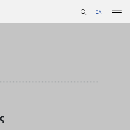
ΕΛ
Open 
ς