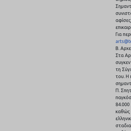
Σημαντ
συνιστο
αφίσες
επικαι
Για πε
arts@te
Β. Αρχ
Στα Αρ
συγκεν
τη Σύγ
του. Η
σημαντ
Π. Σπη
παγκόσ
84.000
καθώς 
ελληνι
σταδια