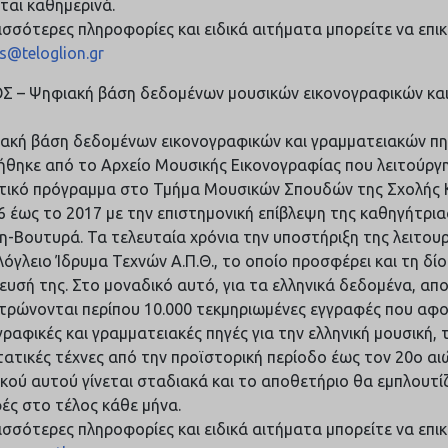
ται καθημερινά.
ρισσότερες πληροφορίες και ειδικά αιτήματα μπορείτε να επ
s@teloglion.gr
ΟΣ – Ψηφιακή βάση δεδομένων μουσικών εικονογραφικών κα
ακή βάση δεδομένων εικονογραφικών και γραμματειακών π
ήθηκε από το Αρχείο Μουσικής Εικονογραφίας που λειτούρ
τικό πρόγραμμα στο Τμήμα Μουσικών Σπουδών της Σχολής
6 έως το 2017 με την επιστημονική επίβλεψη της καθηγήτρια
η-Βουτυρά. Τα τελευταία χρόνια την υποστήριξη της λειτουρ
λόγλειο Ίδρυμα Τεχνών Α.Π.Θ., το οποίο προσφέρει και τη δίο
ευσή της. Στο μοναδικό αυτό, για τα ελληνικά δεδομένα, απ
τρώνονται περίπου 10.000 τεκμηριωμένες εγγραφές που αφ
ραφικές και γραμματειακές πηγές για την ελληνική μουσική, τ
ατικές τέχνες από την προϊστορική περίοδο έως τον 20ο αι
ικού αυτού γίνεται σταδιακά και το αποθετήριο θα εμπλουτίζ
ές στο τέλος κάθε μήνα.
ρισσότερες πληροφορίες και ειδικά αιτήματα μπορείτε να επ