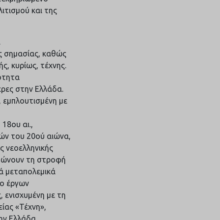
λιτισμού και της
.
ής σημασίας, καθώς
ς, κυρίως, τέχνης.
ότητα
ρες στην Ελλάδα.
, εμπλουτισμένη με
18ου αι.,
ών του 20ού αιώνα,
ς νεοελληνικής
υπώνουν τη στροφή
ά μεταπολεμικά
λο έργων
 ενισχυμένη με τη
ίας «Τέχνη»,
ην Ελλάδα.