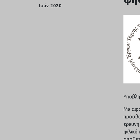
Ιούν
2020
Υποβλήθ
Με αφο
πρόσβα
ερευνη
φιλική
αποθετ