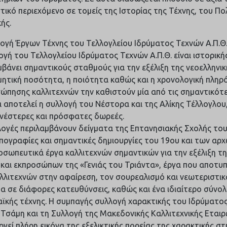
στικό περιεχόμενο σε τομείς της Ιστορίας της Τέχνης, του Πο
ής.
λογή Έργων Τέχνης του Τελλογλείου Ιδρύματος Τεχνών Α.Π.Θ
ογή του Τελλογλείου Ιδρύματος Τεχνών Α.Π.Θ. είναι ιστορικ
μβάνει σημαντικούς σταθμούς για την εξέλιξη της νεοελληνική
μητική ποσότητα, η ποιότητα καθώς και η χρονολογική πληρ
ώπησης καλλιτεχνών την καθιστούν μία από τις σημαντικότε
 αποτελεί η συλλογή του Νέστορα και της Αλίκης Τέλλογλου
νέστερες και πρόσφατες δωρεές.
λογές περιλαμβάνουν δείγματα της Επτανησιακής Σχολής του 
ογραφίες και σημαντικές δημιουργίες του 19ου και των αρχ
οσωπευτικά έργα καλλιτεχνών σημαντικών για την εξέλιξη τη
 και εκπροσώπων της «Γενιάς του Τριάντα», έργα που αποτ
λλιτεχνών στην αφαίρεση, τον σουρεαλισμό και νεωτεριστικ
α σε διάφορες κατευθύνσεις, καθώς και ένα ιδιαίτερο σύνο
ϊκής τέχνης. Η συμπαγής συλλογή χαρακτικής του Ιδρύματος,
Τσάμη και τη Συλλογή της Μακεδονικής Καλλιτεχνικής Εταιρε
ργεί πλήρη εικόνα της εξελικτικής πορείας της χαρακτικής στ