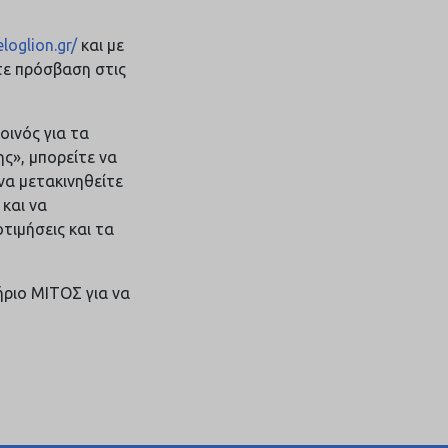
loglion.gr/
και με
τε πρόσβαση στις
οινός για τα
ς», μπορείτε να
να μετακινηθείτε
και να
τιμήσεις και τα
ριο ΜΙΤΟΣ για να