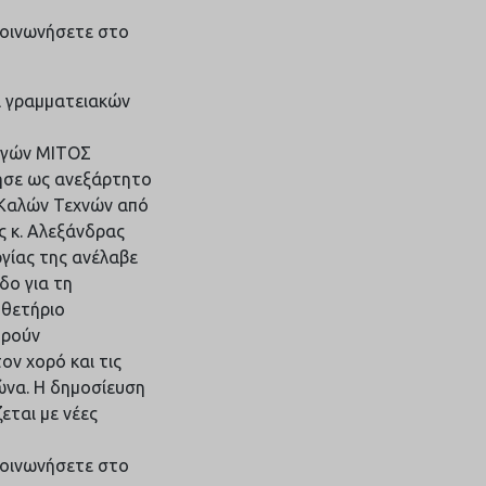
ικοινωνήσετε στο
ι γραμματειακών
ηγών ΜΙΤΟΣ
γησε ως ανεξάρτητο
 Καλών Τεχνών από
ς κ. Αλεξάνδρας
γίας της ανέλαβε
δο για τη
οθετήριο
ορούν
ον χορό και τις
ώνα. Η δημοσίευση
εται με νέες
ικοινωνήσετε στο