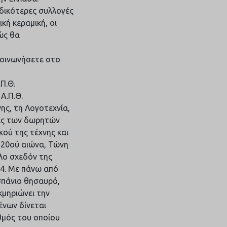
ιδικότερες συλλογές
κή κεραμική, οι
κώς θα
ικοινωνήσετε στο
Π.Θ.
Α.Π.Θ.
ης, τη Λογοτεχνία,
γές των δωρητών
κού της τέχνης και
 20ού αιώνα, Τώνη
λο σχεδόν της
84. Με πάνω από
σπάνιο θησαυρό,
κμηριώνει την
ένων δίνεται
θμός του οποίου