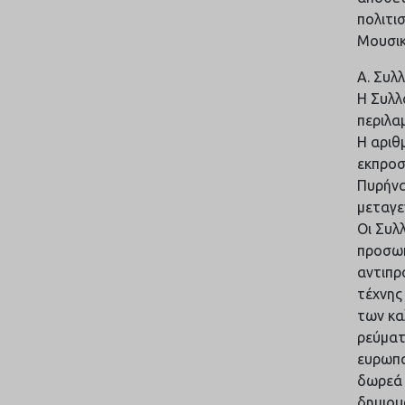
πολιτι
Μουσικ
Α. Συλ
Η Συλλ
περιλα
Η αριθ
εκπροσ
Πυρήνα
μεταγε
Οι Συλ
προσωπ
αντιπρ
τέχνης
των κα
ρεύματ
ευρωπα
δωρεά 
δημιου