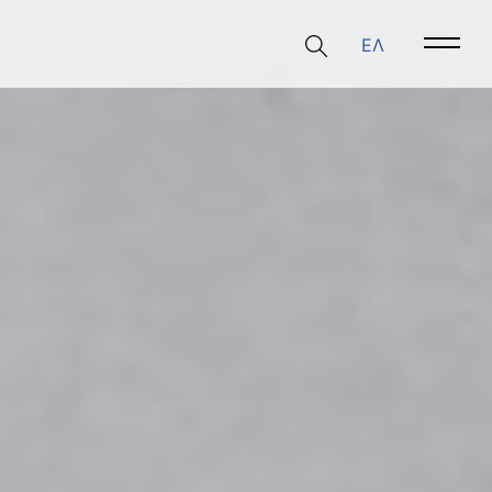
ΕΛ
Open 