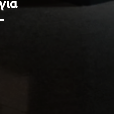
για
–