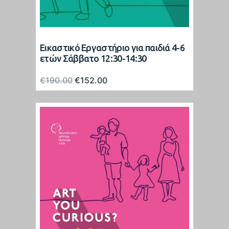
Εικαστικό Εργαστήριο για παιδιά 4-6
ετών Σάββατο 12:30-14:30
Original
Η
€
190.00
€
152.00
price
τρέχουσα
was:
τιμή
€190.00.
είναι:
€152.00.