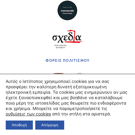
ΦΟΡΕΙΣ ΠΟΛΙΤΙΣΜΟΥ
Αυτός ο Ιστότοπος χρησιμοποιεί cookies για να σας
προσφέρει την καλύτερη δυνατή εξατομικευμένη
ηλεκτρονική εμπειρία. Τα cookies μας ενημερώνουν αν μας
έχετε ξαναεπισκεφθεί και μας βοηθάνε να καταλάβουμε
Πολιτική Απορρήτου
ποια μέρη της ιστοσελίδας μας θεωρείτε πιο ενδιαφέροντα
Όροι χρήσης
και χρήσιμα. Μπορείτε να παραμετροποιήσετε τις
Πληρωμές & Αποστολές
ρυθμίσεις των cookies
από την στήλη στα αριστερά.
©2021 ΤΕΛΛΟΓΛΕΙΟ ΙΔΡΥΜΑ ΤΕΧΝΩΝ Α.Π.Θ.
Αποδοχή
Απόρριψη
POWERED BY — STONEWAVE