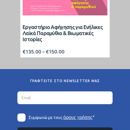
Εργαστήριο Αφήγησης για Ενήλικες
Λαϊκά Παραμύθια & Βιωματικές
Ιστορίες
Price
€
135.00
–
€
150.00
range:
€135.00
through
€150.00
ΓΡΑΦΤΕΙΤΕ ΣΤΟ NEWSLETTER ΜΑΣ
*
όρους χρήσης
Συμφωνώ με τους