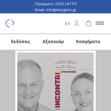
Τηλέφωνο: 2310 247111
Email: info@teloglion.gr
ΕΛ
Open 
Εκδόσεις
Αξεσουάρ
Κοσμήματα