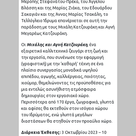
Μερόπης Στεφανάτου-Πρέκα, του Άγγελου
Βλάσση και της Μαρίας Ζιάκα, του Εδουάρδου
Σακαγιάν και της Άννας Μαρίας Τσακάλη, το
Τελλόγλειο Ίδρυμα επανέρχεται σε αυτή την
παράδοση με τους Μιχάλη Κατζουράκη και Αγνή
Μεγαρέως Κατζουράκη.
Οι
Μιχάλης και Αγνή Κατζουράκη
, ένα
εξαιρετικό καλλιτεχνικό ζευγάρι στη ζωή και
την εργασία, που συνένωσε την εφαρμογή
(γραφιστική) με την ‘καθαρή’ τέχνη σε ένα
πλαίσιο συνεργασίας μοναδικά υψηλού
επιπέδου, αγωγής, καλλιέργειας, ποιότητας,
χιούμορ, θεμελιώνοντας τις προϋποθέσεις για
μια εντελώς ασυνήθιστη ατμόσφαιρα
δημιουργίας στον εργασιακό χώρο.
Περισσότερα από 170 έργα, ζωγραφικά, γλυπτά
και αφίσες θα εκτεθούν στον ισόγειο χώρου
του Ιδρύματος, ενώ γλυπτά μεγάλων
διαστάσεων θα στηθούν στον προαύλιο χώρο.
Διάρκεια Έκθεσης:
3 Οκτωβρίου 2023
– 10