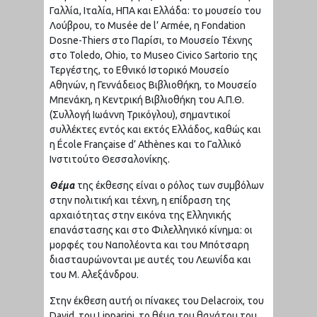
Γαλλία, Ιταλία, ΗΠΑ και Ελλάδα: το μουσείο του
Λούβρου, το Musée de l’ Armée, η Fondation
Dosne-Thiers στο Παρίσι, το Μουσείο Τέχνης
στο Toledo, Ohio, το Museo Civico Sartorio της
Τεργέστης, το Εθνικό Ιστορικό Μουσείο
Αθηνών, η Γεννάδειος Βιβλιοθήκη, το Μουσείο
Μπενάκη, η Κεντρική Βιβλιοθήκη του Α.Π.Θ.
(Συλλογή Ιωάννη Τρικόγλου), σημαντικοί
συλλέκτες εντός και εκτός Ελλάδος, καθώς και
η École Française d’ Athènes και το Γαλλικό
Ινστιτούτο Θεσσαλονίκης.
Θέμα
της έκθεσης είναι ο ρόλος των συμβόλων
στην πολιτική και τέχνη, η επίδραση της
αρχαιότητας στην εικόνα της Ελληνικής
επανάστασης και στο Φιλελληνικό κίνημα: οι
μορφές του Ναπολέοντα και του Μπότσαρη
διασταυρώνονται με αυτές του Λεωνίδα και
του Μ. Αλεξάνδρου.
Στην έκθεση αυτή οι πίνακες του Delacroix, του
David, του Lipparini, το θέμα του θανάτου του