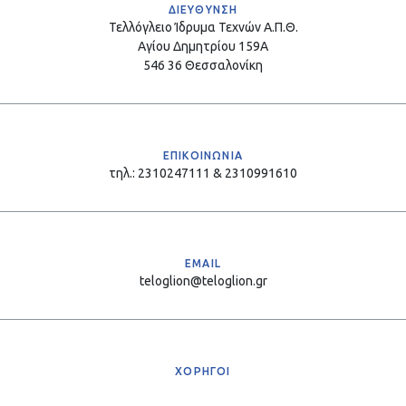
ΔΙΕΥΘΥΝΣΗ
Τελλόγλειο Ίδρυμα Τεχνών Α.Π.Θ.
Αγίου Δημητρίου 159Α
546 36 Θεσσαλονίκη
ΕΠΙΚΟΙΝΩΝΙΑ
τηλ.: 2310247111 & 2310991610
EMAIL
teloglion@teloglion.gr
ΧΟΡΗΓΟΙ