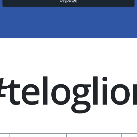
Εγγραφή
#teloglio