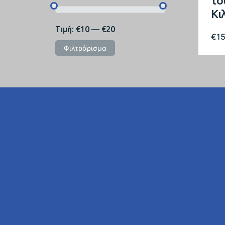
το
Κι
Τιμή:
€10
—
€20
€
1
Φιλτράρισμα