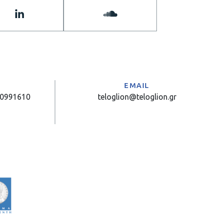
Α
EMAIL
10991610
teloglion@teloglion.gr