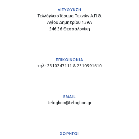
ΔΙΕΥΘΥΝΣΗ
Τελλόγλειο Ίδρυμα Τεχνών Α.Π.Θ.
Αγίου Δημητρίου 159Α
546 36 Θεσσαλονίκη
ΕΠΙΚΟΙΝΩΝΙΑ
τηλ.: 2310247111 & 2310991610
EMAIL
teloglion@teloglion.gr
ΧΟΡΗΓΟΙ