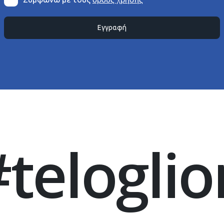
Εγγραφή
#teloglio