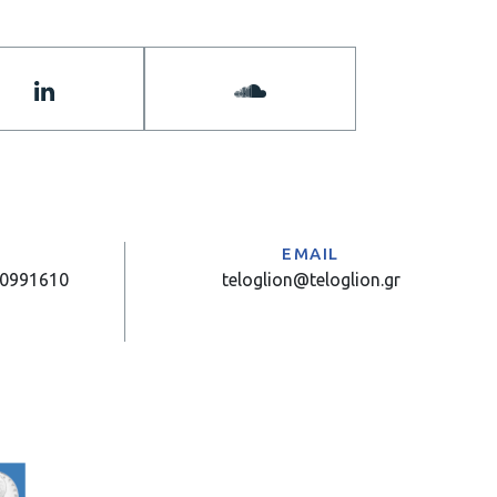
Α
EMAIL
10991610
teloglion@teloglion.gr