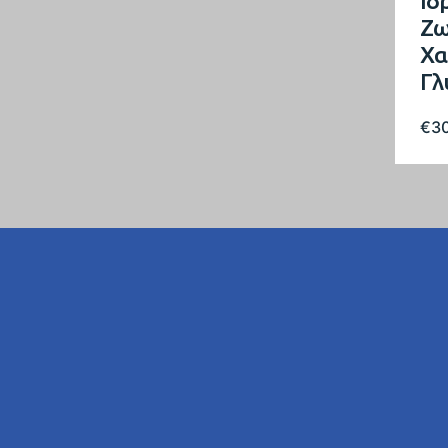
Ιδ
Ζω
Χα
Γλ
€
3