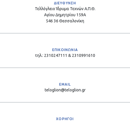
ΔΙΕΥΘΥΝΣΗ
Τελλόγλειο Ίδρυμα Τεχνών Α.Π.Θ.
Αγίου Δημητρίου 159Α
546 36 Θεσσαλονίκη
ΕΠΙΚΟΙΝΩΝΙΑ
τηλ.: 2310247111 & 2310991610
EMAIL
teloglion@teloglion.gr
ΧΟΡΗΓΟΙ