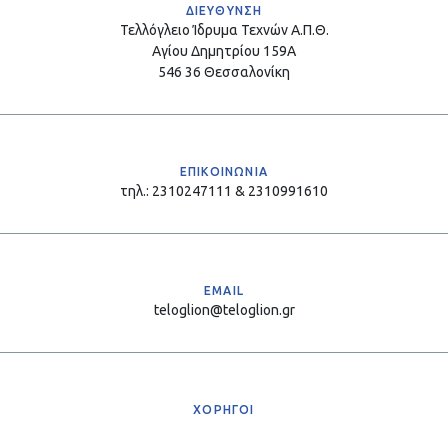
ΔΙΕΥΘΥΝΣΗ
Τελλόγλειο Ίδρυμα Τεχνών Α.Π.Θ.
Αγίου Δημητρίου 159Α
546 36 Θεσσαλονίκη
ΕΠΙΚΟΙΝΩΝΙΑ
τηλ.: 2310247111 & 2310991610
EMAIL
teloglion@teloglion.gr
ΧΟΡΗΓΟΙ