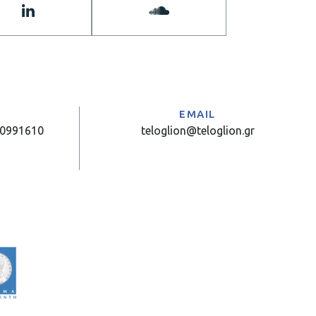
Α
EMAIL
10991610
teloglion@teloglion.gr