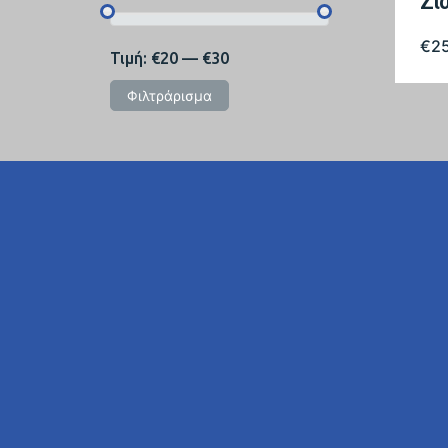
Ζι
€
2
Τιμή:
€20
—
€30
Φιλτράρισμα