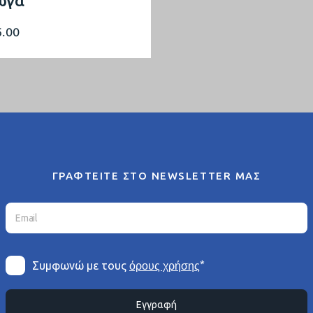
ώγα
5.00
ΓΡΑΦΤΕΙΤΕ ΣΤΟ NEWSLETTER ΜΑΣ
*
Συμφωνώ με τους
όρους χρήσης
Εγγραφή