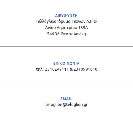
ΔΙΕΥΘΥΝΣΗ
Τελλόγλειο Ίδρυμα Τεχνών Α.Π.Θ.
Αγίου Δημητρίου 159Α
546 36 Θεσσαλονίκη
ΕΠΙΚΟΙΝΩΝΙΑ
τηλ.: 2310247111 & 2310991610
EMAIL
teloglion@teloglion.gr