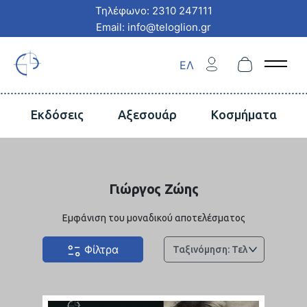
Τηλέφωνο: 2310 247111
Email: info@teloglion.gr
ΕΛ
Open 
Εκδόσεις
Αξεσουάρ
Κοσμήματα
Γιώργος Ζώης
Εμφάνιση του μοναδικού αποτελέσματος
Φίλτρα