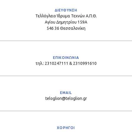
ΔΙΕΥΘΥΝΣΗ
Τελλόγλειο Ίδρυμα Τεχνών Α.Π.Θ.
Αγίου Δημητρίου 159Α
546 36 Θεσσαλονίκη
ΕΠΙΚΟΙΝΩΝΙΑ
τηλ.: 2310247111 & 2310991610
EMAIL
teloglion@teloglion.gr
ΧΟΡΗΓΟΙ