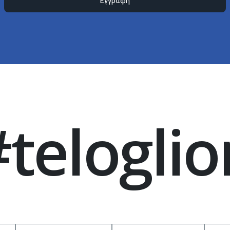
Εγγραφή
#teloglio