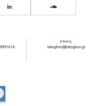
Α
EMAIL
10991610
teloglion@teloglion.gr