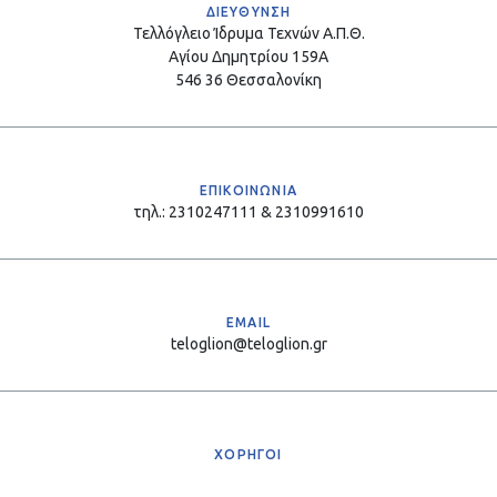
ΔΙΕΥΘΥΝΣΗ
Τελλόγλειο Ίδρυμα Τεχνών Α.Π.Θ.
Αγίου Δημητρίου 159Α
546 36 Θεσσαλονίκη
ΕΠΙΚΟΙΝΩΝΙΑ
τηλ.: 2310247111 & 2310991610
EMAIL
teloglion@teloglion.gr
ΧΟΡΗΓΟΙ