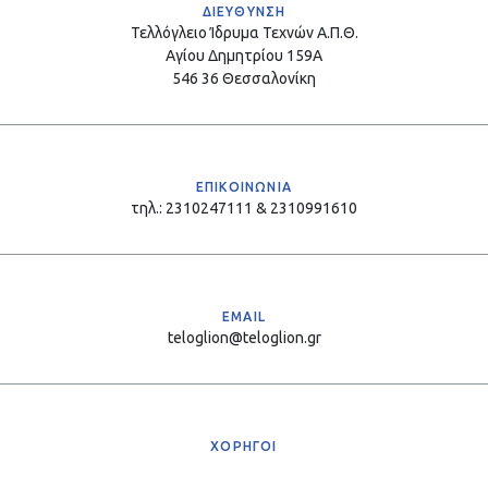
ΔΙΕΥΘΥΝΣΗ
Τελλόγλειο Ίδρυμα Τεχνών Α.Π.Θ.
Αγίου Δημητρίου 159Α
546 36 Θεσσαλονίκη
ΕΠΙΚΟΙΝΩΝΙΑ
τηλ.: 2310247111 & 2310991610
EMAIL
teloglion@teloglion.gr
ΧΟΡΗΓΟΙ