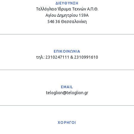
ΔΙΕΥΘΥΝΣΗ
Τελλόγλειο Ίδρυμα Τεχνών Α.Π.Θ.
Αγίου Δημητρίου 159Α
546 36 Θεσσαλονίκη
ΕΠΙΚΟΙΝΩΝΙΑ
τηλ.: 2310247111 & 2310991610
EMAIL
teloglion@teloglion.gr
ΧΟΡΗΓΟΙ